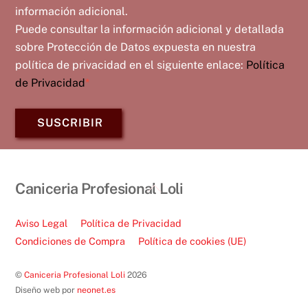
información adicional.
Puede consultar la información adicional y detallada
sobre Protección de Datos expuesta en nuestra
política de privacidad en el siguiente enlace:
Política
de Privacidad
*
SUSCRIBIR
Back
Caniceria Profesional Loli
To
Top
Aviso Legal
Política de Privacidad
Condiciones de Compra
Política de cookies (UE)
©
Caniceria Profesional Loli
2026
Diseño web por
neonet.es