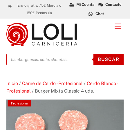
Skip
Mi Cuenta
Contacto
Envío gratis: 75€ Murcia o
to
150€ Península
Chat
content
Men
Búsqueda
BUSCAR
de
productos
Inicio
/
Carne de Cerdo - Profesional
/
Cerdo Blanco -
Profesional
/ Burger Mixta Classic 4 uds.
Profesional