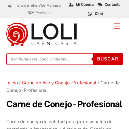
Skip
Mi Cuenta
Contacto
Envío gratis: 75€ Murcia o
to
150€ Península
Chat
content
Men
Búsqueda
BUSCAR
de
productos
Inicio
/
Carne de Ave y Conejo - Profesional
/ Carne de
Conejo - Profesional
Carne de Conejo - Profesional
Carne de conejo de calidad para profesionales de