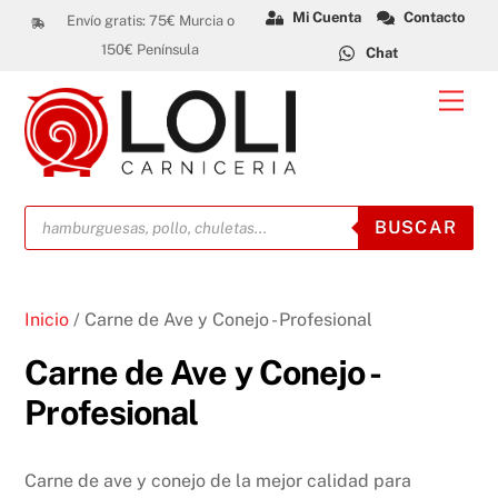
Skip
Mi Cuenta
Contacto
Envío gratis: 75€ Murcia o
to
150€ Península
Chat
content
Men
Búsqueda
BUSCAR
de
productos
Inicio
/ Carne de Ave y Conejo - Profesional
Carne de Ave y Conejo -
Profesional
Carne de ave y conejo de la mejor calidad para