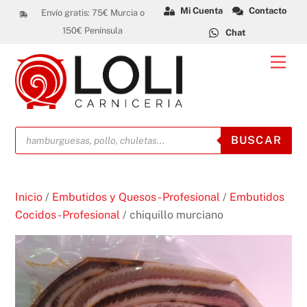
Skip
Mi Cuenta
Contacto
Envío gratis: 75€ Murcia o
to
150€ Península
Chat
content
Men
Búsqueda
BUSCAR
de
productos
Inicio
/
Embutidos y Quesos - Profesional
/
Embutidos
Cocidos - Profesional
/ chiquillo murciano