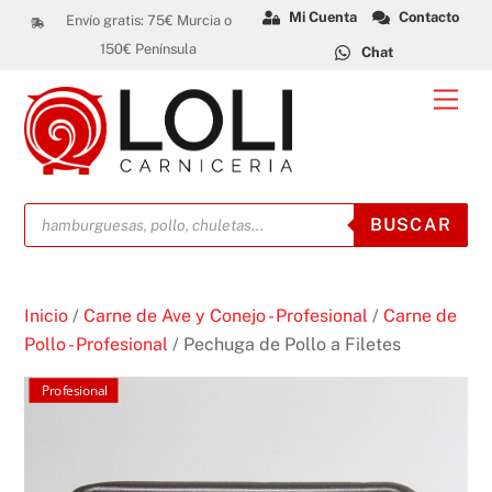
Skip
Mi Cuenta
Contacto
Envío gratis: 75€ Murcia o
to
150€ Península
Chat
content
Men
Búsqueda
BUSCAR
de
productos
Inicio
/
Carne de Ave y Conejo - Profesional
/
Carne de
Pollo - Profesional
/ Pechuga de Pollo a Filetes
Profesional