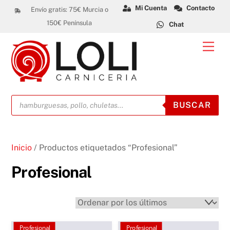
Skip
Mi Cuenta
Contacto
Envío gratis: 75€ Murcia o
to
150€ Península
Chat
content
Men
Búsqueda
BUSCAR
de
productos
Inicio
/ Productos etiquetados “Profesional”
Profesional
Profesional
Profesional