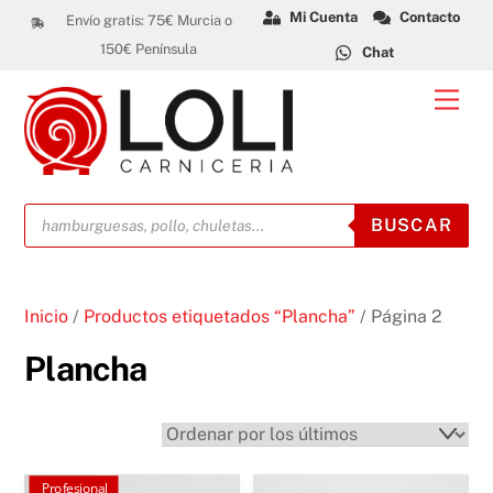
Skip
Mi Cuenta
Contacto
Envío gratis: 75€ Murcia o
to
150€ Península
Chat
content
Men
Búsqueda
BUSCAR
de
productos
Inicio
/
Productos etiquetados “Plancha”
/ Página 2
Plancha
Profesional